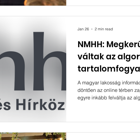
támogatásával valósult meg,
partnerek pedig az Inspira 
célja pedig, hogy átfogó, ob
display piac helyzetéről, kih
Jan 26
2 min read
irányairól. A ren
NMHH: Megkerü
váltak az algo
tartalomfogy
A magyar lakosság informá
döntően az online térben zaj
egyre inkább felváltja az a
ajánlások ereje – egyebek mel
Egységes Digitális Mérésér
megbízásából, a Nemzeti Mé
(NMHH) támogatásával készül
Research Kft. 2025 november