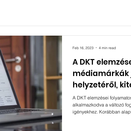
Feb 16, 2023
4 min read
A DKT elemzése
médiamárkák 
helyzetéről, ki
egészségügyi 
A DKT elemzései folyamato
alkalmazkodva a változó fo
igényekhez. Korábban alapv