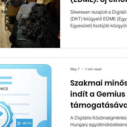
rotációs elnök
Sikeresen lezajlott a Digit
(DKT) felügyelő EDME (Egys
vezetnek be
Egyesület) tisztújító közgyű
közgyűlés megválasztotta a
felügyelőbizottság tagjait a
megalakult új elnökség rotá
mellett döntött. A 2024–2026
mandátumának lejártával a
feladata az volt, hogy kijelö
May 7
1 min read
időszak (2026–2028) i
Szakmai minős
indít a Gemius
támogatásával:
gemiusAudienc
A Digitális Közönségmérés
Hungary együttműködésének