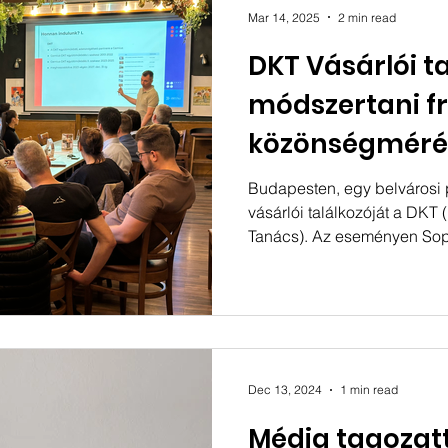
arra is rávilágít, hogy a röv
Mar 14, 2025
2 min read
tartalmak
DKT Vásárlói ta
módszertani fr
közönségméré
Budapesten, egy belvárosi 
vásárlói találkozóját a DKT
Tanács). Az eseményen Sopo
Dec 13, 2024
1 min read
Média tagozatt