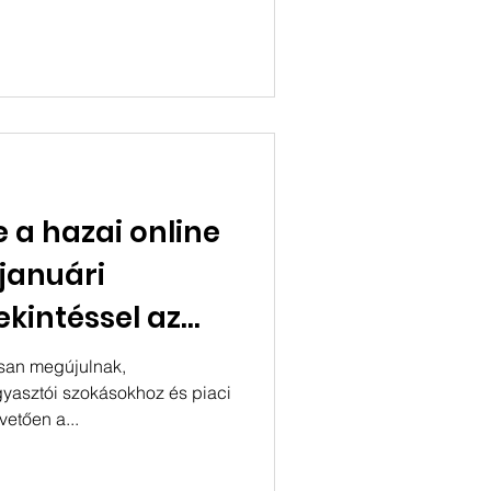
 a hazai online
januári
tekintéssel az
oldalak
san megújulnak,
gyasztói szokásokhoz és piaci
etően a...