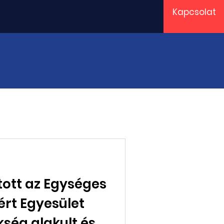
Kapcsolat
rtott az Egységes
ért Egyesület
kség alakult és