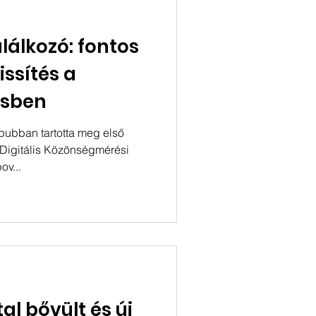
id, gyorsan fogyasztható
lálkozó: fontos
issítés a
sben
pubban tartotta meg első
 (Digitális Közönségmérési
v...
al bővült és új