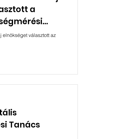
asztott a
nségmérési
 felügyelő
j elnökséget választott az
ális Mérésért
E).
tális
si Tanács