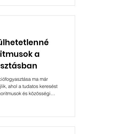
 a kutatásban részt vevő
Research és a Gemius voltak ,
jektív képet adjon a hazai
ívásairól és fejlődési
lhetetlenné
ritmusok a
asztásban
ciófogyasztása ma már
lik, ahol a tudatos keresést
lgoritmusok és közösségi
lett erről ír egy, az
t Egyesület (EDME)
dia- és Hírközlési Hatóság
t friss kutatás. Az Inspira
ében lefolytatott vizsgálata