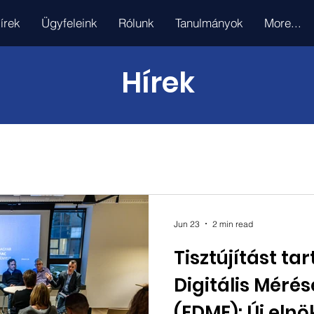
írek
Ügyfeleink
Rólunk
Tanulmányok
More...
Hírek
Jun 23
2 min read
Tisztújítást ta
Digitális Mérés
(EDME): Új elnö