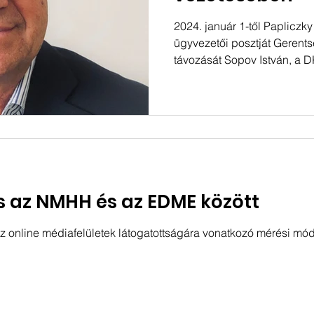
2024. január 1-től Papliczky
ügyvezetői posztját Gerentsé
távozását Sopov István, a DK
 az NMHH és az EDME között
z online médiafelületek látogatottságára vonatkozó mérési mód