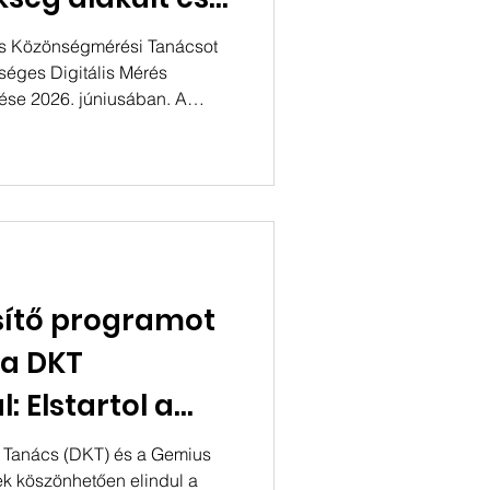
i rendszert
ális Közönségmérési Tanácsot
éges Digitális Mérés
lése 2026. júniusában. A
z elnökség és a
 2026–2028-as ciklusra. A
ciós elnöki modell bevezetése
 közötti vezetés
z egyesület közgyűlésének
lje a következő két éves
ítő programot
 a DKT
 Elstartol a
e Certificate
i Tanács (DKT) és a Gemius
 köszönhetően elindul a