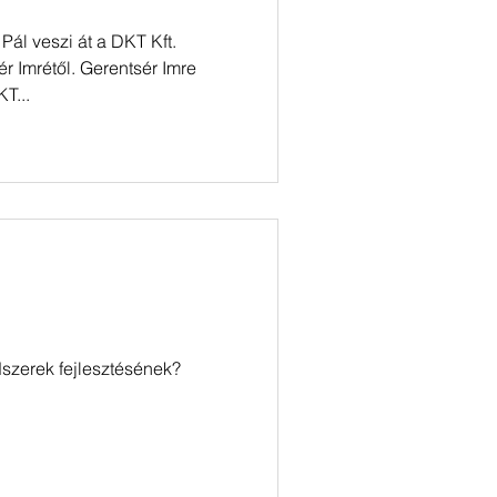
 Pál veszi át a DKT Kft.
r Imrétől. Gerentsér Imre
T...
szerek fejlesztésének?