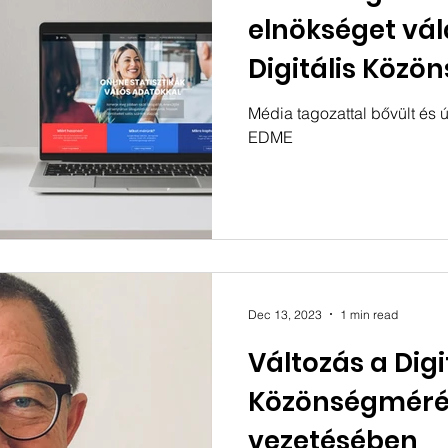
elnökséget vál
Digitális Közö
Tanácsot (DKT)
Média tagozattal bővült és ú
EDME
Egységes Digit
Egyesület (EDM
Dec 13, 2023
1 min read
Változás a Digi
Közönségméré
vezetésében